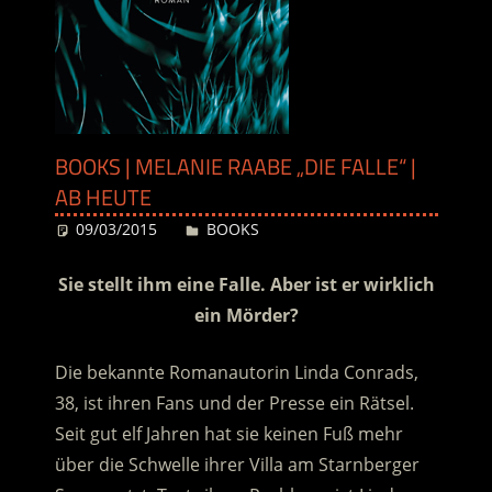
BOOKS | MELANIE RAABE „DIE FALLE“ |
AB HEUTE
09/03/2015
Desiree
BOOKS
Sie stellt ihm eine Falle. Aber ist er wirklich
ein Mörder?
Die bekannte Romanautorin Linda Conrads,
38, ist ihren Fans und der Presse ein Rätsel.
Seit gut elf Jahren hat sie keinen Fuß mehr
über die Schwelle ihrer Villa am Starnberger