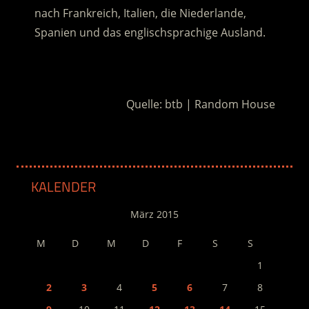
nach Frankreich, Italien, die Niederlande,
Spanien und das englischsprachige Ausland.
.
Quelle: btb | Random House
KALENDER
März 2015
M
D
M
D
F
S
S
1
2
3
4
5
6
7
8