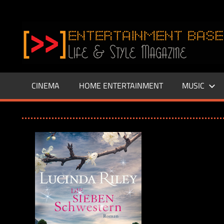
Zum
Inhalt
www.entertainment-
springen
Base.de
CINEMA
HOME ENTERTAINMENT
MUSIC