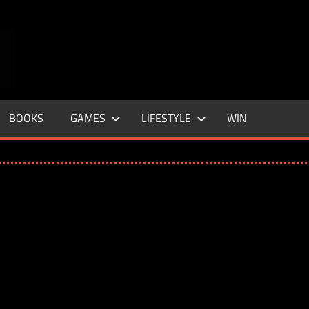
ENTERTAINMENT
BASE
–
BOOKS
GAMES
LIFESTYLE
WIN
LIFE
&
STYLE
MAGAZINE