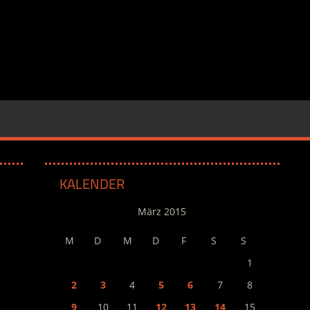
KALENDER
März 2015
M
D
M
D
F
S
S
1
2
3
4
5
6
7
8
9
10
11
12
13
14
15