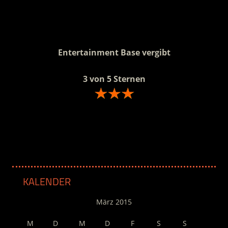
.
Entertainment Base vergibt
3 von 5 Sternen
.
KALENDER
März 2015
M
D
M
D
F
S
S