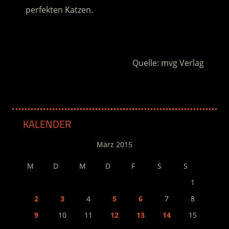
perfekten Katzen.
.
Quelle: mvg Verlag
KALENDER
März 2015
M
D
M
D
F
S
S
1
2
3
4
5
6
7
8
9
10
11
12
13
14
15