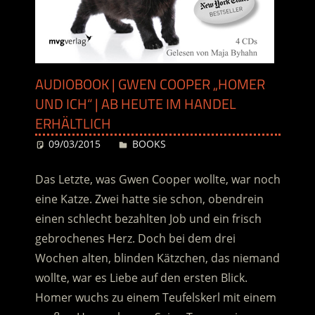
AUDIOBOOK | GWEN COOPER „HOMER
UND ICH“ | AB HEUTE IM HANDEL
ERHÄLTLICH
09/03/2015
Desiree
BOOKS
Das Letzte, was Gwen Cooper wollte, war noch
eine Katze. Zwei hatte sie schon, obendrein
einen schlecht bezahlten Job und ein frisch
gebrochenes Herz. Doch bei dem drei
Wochen alten, blinden Kätzchen, das niemand
wollte, war es Liebe auf den ersten Blick.
Homer wuchs zu einem Teufelskerl mit einem