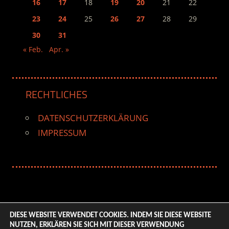
16
17
18
19
20
21
22
23
24
25
26
27
28
29
30
31
« Feb.
Apr. »
RECHTLICHES
DATENSCHUTZERKLÄRUNG
IMPRESSUM
DIESE WEBSITE VERWENDET COOKIES. INDEM SIE DIESE WEBSITE
NUTZEN, ERKLÄREN SIE SICH MIT DIESER VERWENDUNG
© 2026 ENTERTAINMENT BASE – Life & Style Magazine.