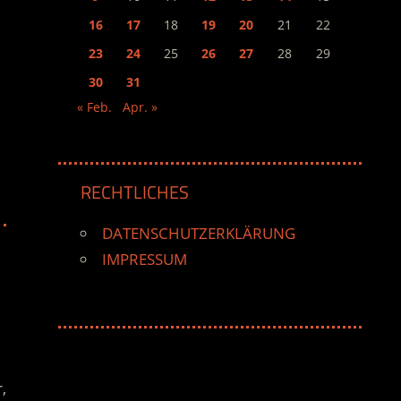
16
17
18
19
20
21
22
23
24
25
26
27
28
29
30
31
« Feb.
Apr. »
RECHTLICHES
DATENSCHUTZERKLÄRUNG
IMPRESSUM
,