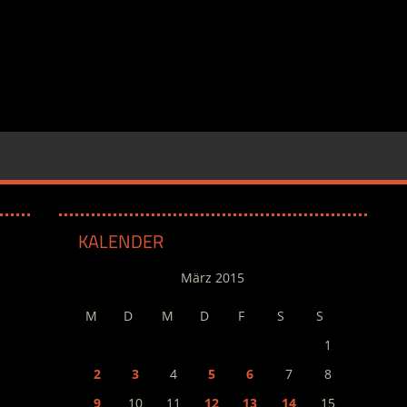
KALENDER
März 2015
M
D
M
D
F
S
S
1
2
3
4
5
6
7
8
9
10
11
12
13
14
15