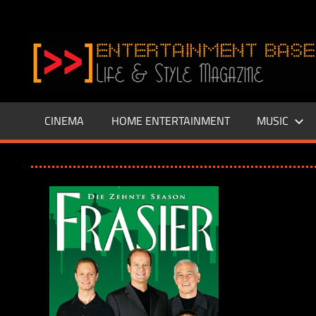
Zum
Inhalt
www.entertainment-
springen
Base.de
CINEMA
HOME ENTERTAINMENT
MUSIC