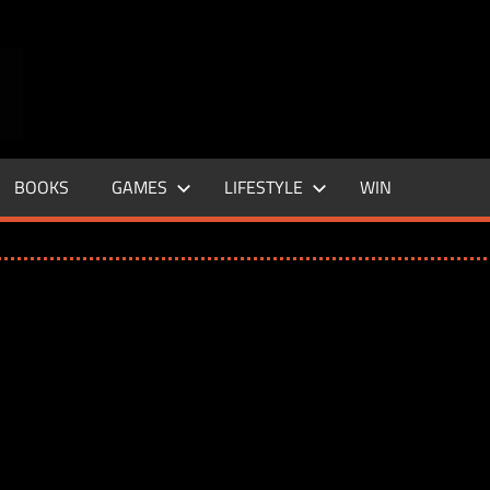
ENTERTAINMENT
BASE
–
BOOKS
GAMES
LIFESTYLE
WIN
LIFE
&
STYLE
MAGAZINE