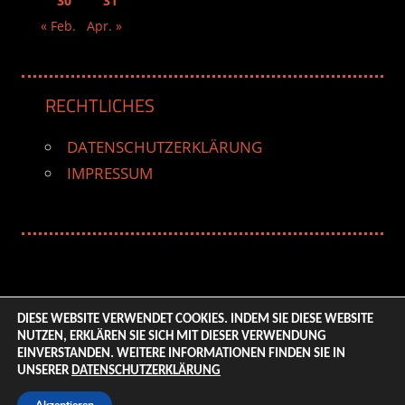
30
31
« Feb.
Apr. »
RECHTLICHES
DATENSCHUTZERKLÄRUNG
IMPRESSUM
DIESE WEBSITE VERWENDET COOKIES. INDEM SIE DIESE WEBSITE
NUTZEN, ERKLÄREN SIE SICH MIT DIESER VERWENDUNG
© 2026 ENTERTAINMENT BASE – Life & Style Magazine.
EINVERSTANDEN. WEITERE INFORMATIONEN FINDEN SIE IN
All Rights Reserved. | Based on
WordPress-Theme:
UNSERER
DATENSCHUTZERKLÄRUNG
Tortuga von ThemeZee.