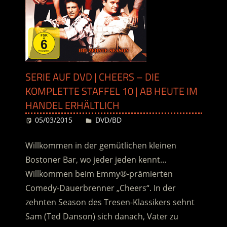
SERIE AUF DVD | CHEERS – DIE
KOMPLETTE STAFFEL 10 | AB HEUTE IM
HANDEL ERHÄLTLICH
05/03/2015
Desiree
DVD/BD
Willkommen in der gemütlichen kleinen
Bostoner Bar, wo jeder jeden kennt…
Willkommen beim Emmy®-prämierten
Comedy-Dauerbrenner „Cheers“. In der
zehnten Season des Tresen-Klassikers sehnt
Sam (Ted Danson) sich danach, Vater zu