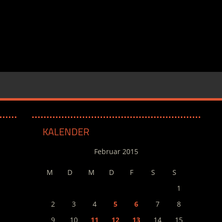
KALENDER
Februar 2015
M
D
M
D
F
S
S
1
2
3
4
5
6
7
8
9
10
11
12
13
14
15