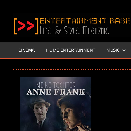
Zum
Inhalt
www.entertainment-
springen
Base.de
CINEMA
HOME ENTERTAINMENT
MUSIC