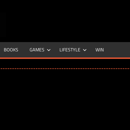
ENTERTAINMENT
BASE
–
BOOKS
GAMES
LIFESTYLE
WIN
LIFE
&
STYLE
MAGAZINE