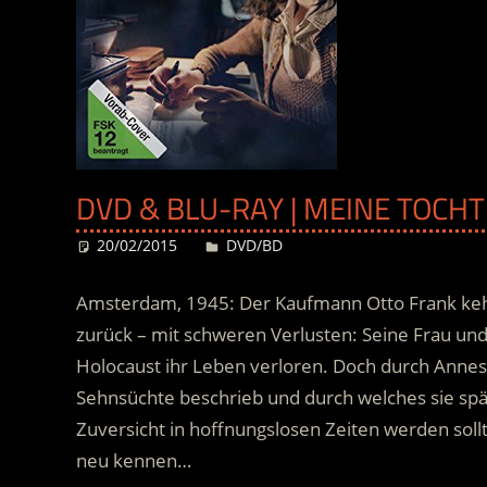
DVD & BLU-RAY | MEINE TOCH
20/02/2015
Desiree
DVD/BD
Amsterdam, 1945: Der Kaufmann Otto Frank keh
zurück – mit schweren Verlusten: Seine Frau un
Holocaust ihr Leben verloren. Doch durch Annes
Sehnsüchte beschrieb und durch welches sie sp
Zuversicht in hoffnungslosen Zeiten werden soll
neu kennen…