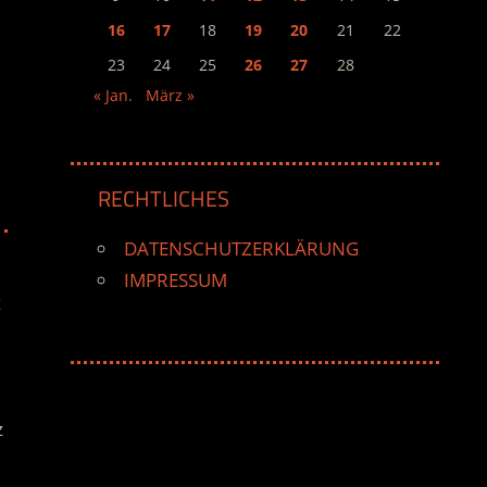
16
17
18
19
20
21
22
23
24
25
26
27
28
« Jan.
März »
RECHTLICHES
DATENSCHUTZERKLÄRUNG
IMPRESSUM
z
z