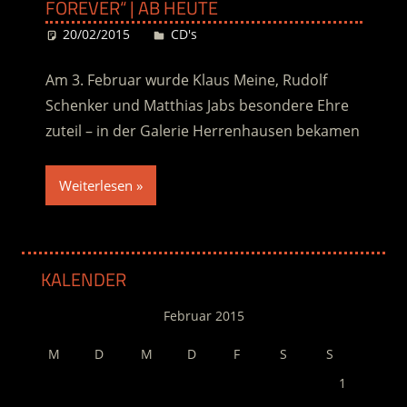
FOREVER“ | AB HEUTE
20/02/2015
Desiree
CD's
Am 3. Februar wurde Klaus Meine, Rudolf
Schenker und Matthias Jabs besondere Ehre
zuteil – in der Galerie Herrenhausen bekamen
Weiterlesen
KALENDER
Februar 2015
M
D
M
D
F
S
S
1