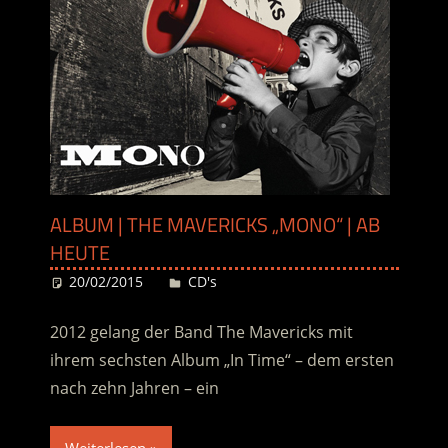
ALBUM | THE MAVERICKS „MONO“ | AB
HEUTE
20/02/2015
Desiree
CD's
2012 gelang der Band The Mavericks mit
ihrem sechsten Album „In Time“ – dem ersten
nach zehn Jahren – ein