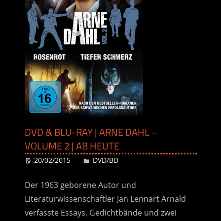
DVD & BLU-RAY | ARNE DAHL –
VOLUME 2 | AB HEUTE
20/02/2015
Desiree
DVD/BD
Der 1963 geborene Autor und
Literaturwissenschaftler Jan Lennart Arnald
verfasste Essays, Gedichtbände und zwei