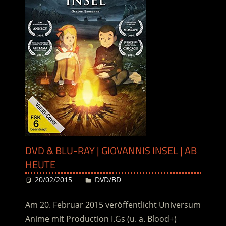
DVD & BLU-RAY | GIOVANNIS INSEL | AB
HEUTE
20/02/2015
Desiree
DVD/BD
Am 20. Februar 2015 veröffentlicht Universum
Anime mit Production I.Gs (u. a. Blood+)