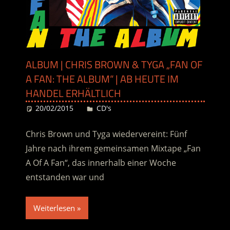
ALBUM | CHRIS BROWN & TYGA „FAN OF
A FAN: THE ALBUM“ | AB HEUTE IM
HANDEL ERHÄLTLICH
20/02/2015
Desiree
CD's
Chris Brown und Tyga wiedervereint: Fünf
Jahre nach ihrem gemeinsamen Mixtape „Fan
A Of A Fan“, das innerhalb einer Woche
entstanden war und
Weiterlesen