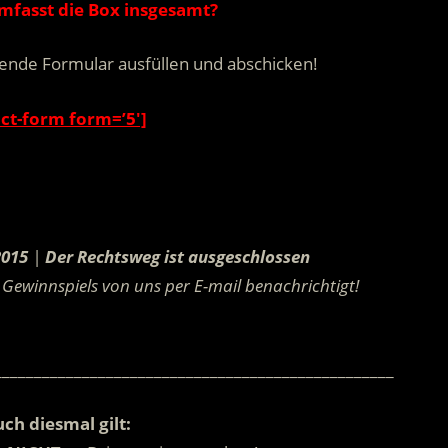
mfasst die Box insgesamt?
ende Formular ausfüllen und abschicken!
act-form form=’5′]
.
2015
|
Der Rechtsweg ist ausgeschlossen
Gewinnspiels von uns per E-mail benachrichtigt!
.
__________________________________________________
ch diesmal gilt: