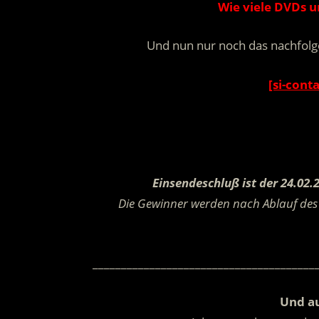
Wie viele DVDs u
Und nun nur noch das nachfolg
[si-cont
Einsendeschluß ist der 24.02.
Die Gewinner werden nach Ablauf des 
_______________________________________
Und au