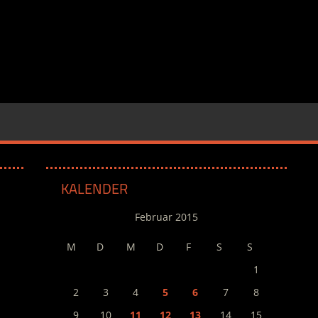
KALENDER
Februar 2015
M
D
M
D
F
S
S
1
2
3
4
5
6
7
8
9
10
11
12
13
14
15