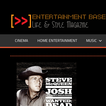
Zum
Inhalt
www.entertainment-
springen
Base.de
CINEMA
HOME ENTERTAINMENT
MUSIC