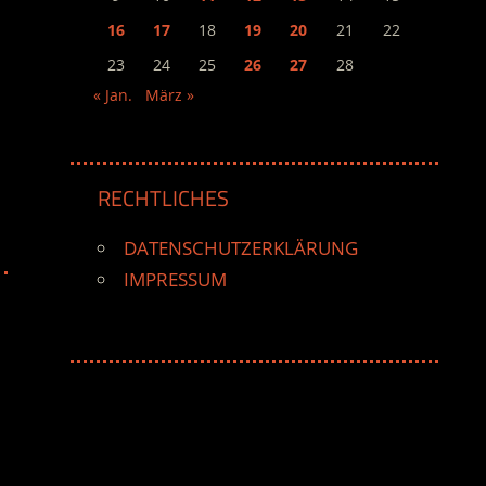
16
17
18
19
20
21
22
23
24
25
26
27
28
« Jan.
März »
RECHTLICHES
DATENSCHUTZERKLÄRUNG
IMPRESSUM