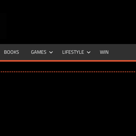
ENTERTAINMENT
BASE
–
BOOKS
GAMES
LIFESTYLE
WIN
LIFE
&
STYLE
MAGAZINE