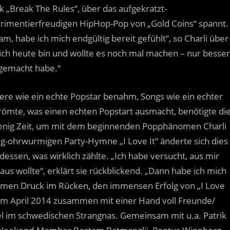
 „Break The Rules“, über das aufgekratzt-
imentierfreudigen HipHop-Pop von „Gold Coins“ spannt.
m, habe ich mich endgültig bereit gefühlt“, so Charli über
r ich heute bin und wollte es noch mal machen – nur besser
e gemacht habe.“
iere wie ein echte Popstar benahm, Songs wie ein echter
strömte, was einen echten Popstart ausmacht, benötigte di
 wenig Zeit, um mit dem beginnenden Popphänomen Charli
lig-ohrwurmigen Party-Hymne „I Love It“ änderte sich dies
 dessen, was wirklich zählte. „Ich habe versucht, aus mir
us wollte“, erklärt sie rückblickend. „Dann habe ich mich
rmen Druck im Rücken, den immensen Erfolg von „I Love
 im April 2014 zusammen mit einer Hand voll Freunde/
l im schwedischen Strangnas. Gemeinsam mit u.a. Patrik