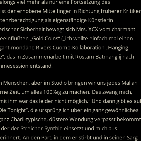
ongs viel mehr als nur eine Fortsetzung des
t der erhobene Mittelfinger in Richtung früherer Kritiker
tenzberechtigung als eigenständige Künstlerin
lerischer Sicherheit bewegt sich Mrs. XCX vom charmant
nflußten „Gold Coins“ („ich wollte einfach mal einen
egant-mondäne Rivers Cuomo-Kollaboration „Hanging
e“, das in Zusammenarbeit mit Rostam Batmanglij nach
hmesession entstand.
ten Menschen, aber im Studio bringen wir uns jedes Mal an
ne Zeit, um alles 100%ig zu machen. Das zwang mich,
mit ihm war das leider nicht möglich.“ Und dann gibt es au
e Tonight“, die ursprünglich über ein ganz gewöhnliches
ganz Charli-typische, düstere Wendung verpasst bekommt
 der der Streicher-Synthie einsetzt und mich aus
innert. An den Part, in dem er stirbt und in seinen Sarg