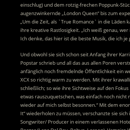
einschlug) und dem rotzig-frechen Poppunk-Stück
augenzwinkernde „London Queen“ bis zum exper
„Um die Zeit, als `True Romance` in die Läden ka
ihre kreative Rastlosigkeit. „Ich weiß genau, we
Ich denke, das hier ist die beste Musik, die ich j
Und obwohl sie sich schon seit Anfang ihrer Karr
Popstar schrieb und all das aus allen Poren ver
anfänglich noch fremdelnde Öffentlichkeit ein
XCX so richtig warm zu werden. Mit ihrer krawal
schließlich; so wie ihre Sichtweise auf den Fokus
etwas rauszuquetschen, was einfach noch nicht ra
wieder auf mich selbst besonnen.“ Mit dem eno
It“ wiederholen zu müssen, verschanzte sie sich
Songwriter/ Producer in einem verlassenen Hote