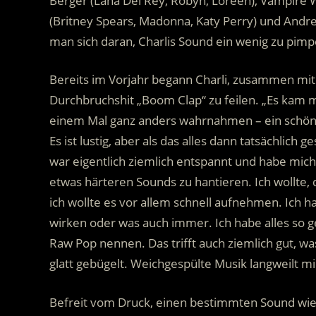
Berger (Lana Del Rey, Robyn, Loreen), Vampir
(Britney Spears, Madonna, Katy Perry) und Andr
man sich daran, Charlis Sound ein wenig zu pim
Bereits im Vorjahr begann Charli, zusammen mit
Durchbruchshit „Boom Clap“ zu feilen. „Es kam m
einem Mal ganz anders wahrnahmen – ein schönes 
Es ist lustig, aber als das alles dann tatsächlic
war eigentlich ziemlich entspannt und habe mich
etwas härteren Sounds zu hantieren. Ich wollte, 
ich wollte es vor allem schnell aufnehmen. Ich 
wirken oder was auch immer. Ich habe alles so 
Raw Pop nennen. Das trifft auch ziemlich gut, was
glatt gebügelt. Weichgespülte Musik langweilt mi
Befreit vom Druck, einen bestimmten Sound wied