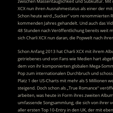
zwischen Massentauglichkeit und Subkultur. Mi
XCX nun ihren Ausnahmestatus als einer der mit
Schon heute wird „Sucker“ vom renommierten Rol
kommenden Jahres gehandelt. Und auch das Video
48 Stunden nach Veröffentlichung bereits weit 
sich Charli XCX nun daran, die Popwelt nach ihre
Schon Anfang 2013 hat Charli XCX mit ihrem Al
getriebenes und von Fans wie Medien hart abgefe
dem von ihr komponierten globalen Mega-Sommer
Pop zum internationalen Durchbruch und schoss 
Platz 1 der US-Charts mit mehr als 5 Millionen 
steigend. Doch schon als „True Romance“ veröffe
arbeiten, was heute in Form ihres zweiten Albums
umfassende Songsammlung, die sich von ihrer v
aller ersten Top 10-Entry in den UK, der mit ebe