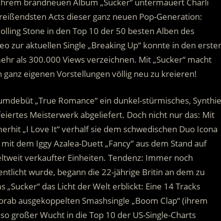
t ihrem brandneuen Album „Sucker“ untermauert Charli
reißendsten Acts dieser ganz neuen Pop-Generation:
ling Stone in den Top 10 der 50 besten Alben des
 zur aktuellen Single „Breaking Up“ konnte in den erste
mehr als 300.000 Views verzeichnen. Mit „Sucker“ macht
n ganz eigenen Vorstellungen völlig neu zu kreieren!
bumdebüt „True Romance“ ein dunkel-stürmisches, Synthie
iertes Meisterwerk abgeliefert. Doch nicht nur das: Mit
hit „I Love It“ verhalf sie dem schwedischen Duo Icona
mit dem Iggy Azalea-Duett „Fancy“ aus dem Stand auf
weltweit verkaufter Einheiten. Tendenz: Immer noch
ntlicht wurde, begann die 22-jährige Britin an dem zu
 „Sucker“ das Licht der Welt erblickt: Eine 14 Tracks
orab ausgekoppelten Smashsingle „Boom Clap“ (ihrem
nso großer Wucht in die Top 10 der US-Single-Charts