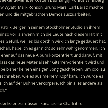
e Weekend-Member Rostam Batmanglij, Pontus Winnberg
ew Wyatt (Mark Ronson, Bruno Mars, Carl Barat) machte
pen und die mitgebrachten Demos auszuarbeiten.
 Patrik Berger in seinem Stockholmer Studio an ihrem
ir so vor, als wenn mich die Leute nach diesem Hit mit
Gefühl, weil es bis dorthin wirklich lange gedauert hat.
h geschah, habe ich es gar nicht so sehr wahrgenommen. Ich
 eher auf das neue Album konzentriert und darauf, mit
dass das neue Material sehr Gitarren-orientiert wird und
habe bisher keinen einzigen Song geschrieben, um cool zu
geschrieben, wie es aus meinem Kopf kam. Ich würde es
 ich auf der Bühne verkörpere. Ich bin alles andere als
ch.“
erholen zu müssen, kanalisierte Charli ihre