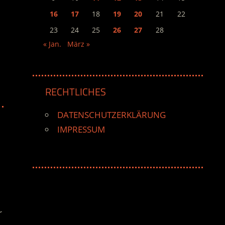
16
17
18
19
20
21
22
23
24
25
26
27
28
« Jan.
März »
RECHTLICHES
DATENSCHUTZERKLÄRUNG
IMPRESSUM
r