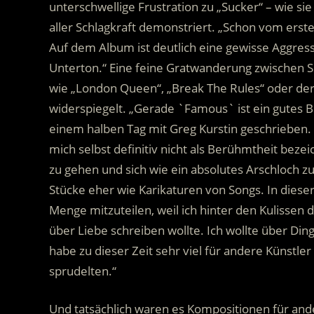
unterschwellige Frustration zu „Sucker“ – wie si
aller Schlagkraft demonstriert. „Schon vom ersten
Auf dem Album ist deutlich eine gewisse Aggress
Unterton.“ Eine feine Gratwanderung zwischen Se
wie „London Queen“, „Break The Rules“ oder de
widerspiegelt. „Gerade `Famous` ist ein gutes Be
einem halben Tag mit Greg Kurstin geschrieben. 
mich selbst definitiv nicht als Berühmtheit beze
zu gehen und sich wie ein absolutes Arschloch z
Stücke eher wie Karikaturen von Songs. In dieser 
Menge mitzuteilen, weil ich hinter den Kulissen 
über Liebe schreiben wollte. Ich wollte über Din
habe zu dieser Zeit sehr viel für andere Künstler
sprudelten.“
Und tatsächlich waren es Kompositionen für ander