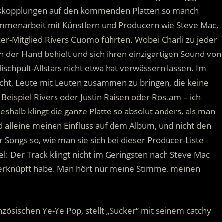
eauskopplungen auf den kommenden Platten so manch
ammenarbeit mit Künstlern und Producern wie Steve Mac,
r-Mitglied Rivers Cuomo führten. Wobei Charli zu jeder
in der Hand behielt und sich ihren einzigartigen Sound von
chpult-Allstars nicht etwa hat verwässern lassen. Im
ucht, Leute mit Leuten zusammen zu bringen, die keine
Beispiel Rivers oder Justin Raisen oder Rostam – ich
eshalb klingt die ganze Platte so absolut anders, als man
d alleine meinen Einfluss auf dem Album, und nicht den
 Songs so, wie man sie sich bei dieser Producer-Liste
l: Der Track klingt nicht im Geringsten nach Steve Mac
r verknüpft habe. Man hört nur meine Stimme, meinen
zösischen Ye-Ye Pop, stellt „Sucker“ mit seinem catchy