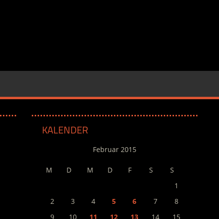
KALENDER
Februar 2015
M
D
M
D
F
S
S
1
2
3
4
5
6
7
8
9
10
11
12
13
14
15