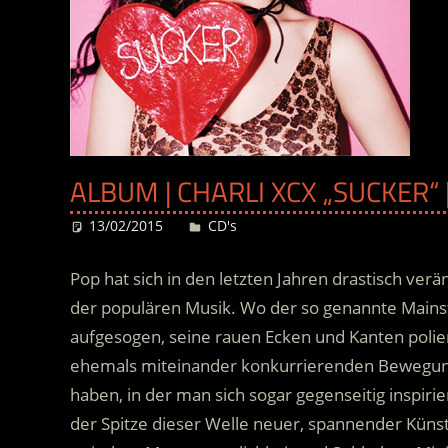
ALBUM | CHARLI XCX „SUCKER“ 
13/02/2015
Desiree
CD's
Pop hat sich in den letzten Jahren drastisch verä
der populären Musik. Wo der so genannte Mains
aufgesogen, seine rauen Ecken und Kanten polier
ehemals miteinander konkurrierenden Bewegunge
haben, in der man sich sogar gegenseitig inspi
der Spitze dieser Welle neuer, spannender Küns