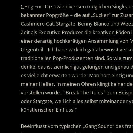
(„Beg For It“) sowie diversen möglichen Singl
bekannter Popgröße – die auf „Sucker“ zur Zus
Cashmere Cat, Stargate, Benny Blanco und Weeze
Zeit als Executive Producer die kreativen Fäden 
einer derartig hochkarätigen Ansammlung von Mis
Gegenteil. „Ich habe wirklich ganz bewusst vers
traditionellen Pop-Produzenten sind. So wie zum 
denke, das ist ziemlich gut gelungen und genau d
es vielleicht erwarten würde. Man hört einzig un
meiner Helfer. In meinen Ohren klingt keiner der
vorstellen würde. `Break The Rules` zum Beispie
oder Stargate, weil ich alles selbst miteinande
künstlerischen Einfluss.“
Beeinflusst vom typischen „Gang Sound“ des fran