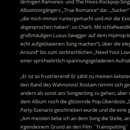
lärmigen Ramones- und The Hives-Rockpop-Singal
Albumvorgängers „True Romance“ dar. „Sucker“ is
„die mich immer runtergemacht und mir die Exis
abgesprochen haben“, so Charli. Mit schlafwand
großmäuligen Luxus-Swagger auf dem HipHop-beei
echt aufgeblasenen Song machen“), über die el
Around“ bis zum zerbrechlichen „Need Your Lov
einer sprichwörtlich spannungsgeladenen Aufna
„Er ist so frustrierend! Er zählt zu meinen liebs
den Rand des Wahnsinns! Rostam nimmt sich ger
anders als sonst ans Songwriting zu gehen, aber 
dem Album noch die glitzernde Pop-Überdosis „Di
Party-Szenario geschrieben wurde und die eine 
„Am meisten liebe ich an dem Song die Stelle, an
irgendeinem Grund an den Film `Trainspotting` er