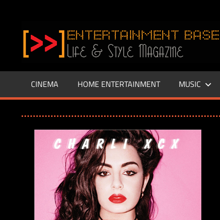
Zum
Inhalt
www.entertainment-
springen
Base.de
CINEMA
HOME ENTERTAINMENT
MUSIC