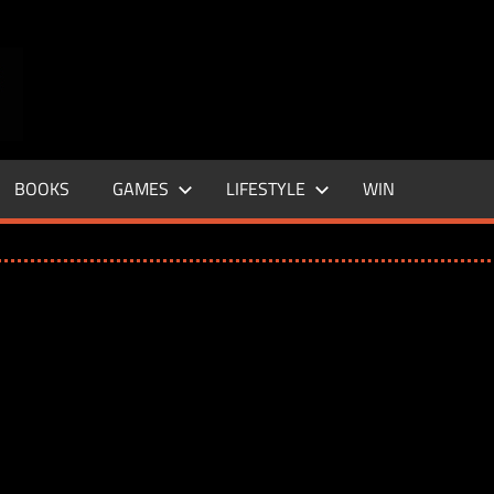
ENTERTAINMENT
BASE
–
BOOKS
GAMES
LIFESTYLE
WIN
LIFE
&
STYLE
MAGAZINE