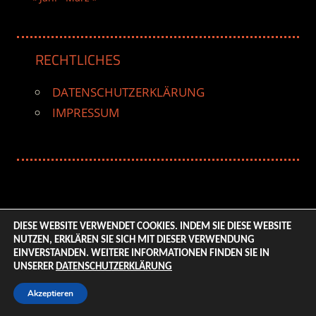
RECHTLICHES
DATENSCHUTZERKLÄRUNG
IMPRESSUM
DIESE WEBSITE VERWENDET COOKIES. INDEM SIE DIESE WEBSITE
NUTZEN, ERKLÄREN SIE SICH MIT DIESER VERWENDUNG
© 2026 ENTERTAINMENT BASE – Life & Style Magazine.
EINVERSTANDEN. WEITERE INFORMATIONEN FINDEN SIE IN
All Rights Reserved. | Based on
WordPress-Theme:
UNSERER
DATENSCHUTZERKLÄRUNG
Tortuga von ThemeZee.
Akzeptieren