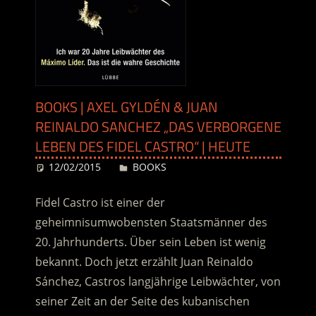
BOOKS | AXEL GYLDÉN & JUAN
REINALDO SANCHEZ „DAS VERBORGENE
LEBEN DES FIDEL CASTRO“ | HEUTE
12/02/2015
Desiree
BOOKS
Fidel Castro ist einer der
geheimnisumwobensten Staatsmänner des
20. Jahrhunderts. Über sein Leben ist wenig
bekannt. Doch jetzt erzählt Juan Reinaldo
Sánchez, Castros langjährige Leibwächter, von
seiner Zeit an der Seite des kubanischen