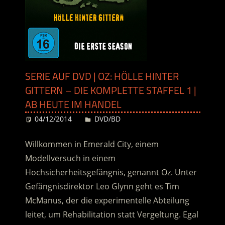
SERIE AUF DVD | OZ: HÖLLE HINTER
GITTERN – DIE KOMPLETTE STAFFEL 1 |
AB HEUTE IM HANDEL
04/12/2014
Desiree
DVD/BD
Willkommen in Emerald City, einem
Modellversuch in einem
Hochsicherheitsgefängnis, genannt Oz. Unter
Gefängnisdirektor Leo Glynn geht es Tim
McManus, der die experimentelle Abteilung
leitet, um Rehabilitation statt Vergeltung. Egal