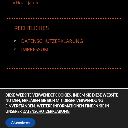
« Nov.
Jan. »
RECHTLICHES
DATENSCHUTZERKLÄRUNG
IMPRESSUM
DIESE WEBSITE VERWENDET COOKIES. INDEM SIE DIESE WEBSITE
NUTZEN, ERKLÄREN SIE SICH MIT DIESER VERWENDUNG
© 2026 ENTERTAINMENT BASE – Life & Style Magazine.
EINVERSTANDEN. WEITERE INFORMATIONEN FINDEN SIE IN
All Rights Reserved. | Based on
WordPress-Theme:
UNSERER
DATENSCHUTZERKLÄRUNG
Tortuga von ThemeZee.
Akzeptieren