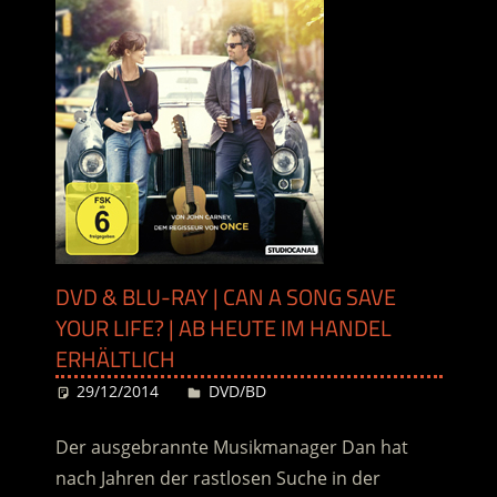
DVD & BLU-RAY | CAN A SONG SAVE
YOUR LIFE? | AB HEUTE IM HANDEL
ERHÄLTLICH
29/12/2014
Desiree
DVD/BD
Der ausgebrannte Musikmanager Dan hat
nach Jahren der rastlosen Suche in der