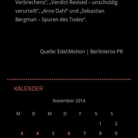
Verbrechens“, „Verdict Revised – unschuldig
verurteilt“, „Arne Dahl“ und „Sebastian
Bergman – Spuren des Todes“.
.
Quelle: Edel:Motion | Berlinieros PR
KALENDER
November 2014
M
D
M
D
F
S
S
1
2
3
4
5
6
7
8
9