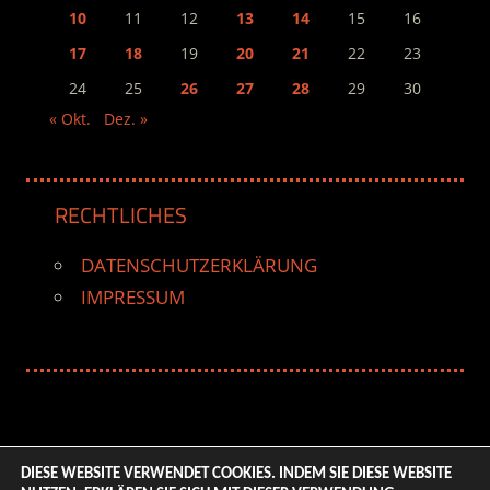
10
11
12
13
14
15
16
17
18
19
20
21
22
23
24
25
26
27
28
29
30
« Okt.
Dez. »
RECHTLICHES
DATENSCHUTZERKLÄRUNG
IMPRESSUM
DIESE WEBSITE VERWENDET COOKIES. INDEM SIE DIESE WEBSITE