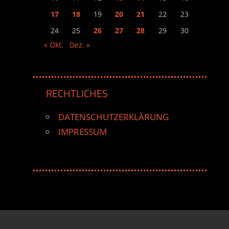
17
18
19
20
21
22
23
24
25
26
27
28
29
30
« Okt.
Dez. »
RECHTLICHES
DATENSCHUTZERKLÄRUNG
IMPRESSUM