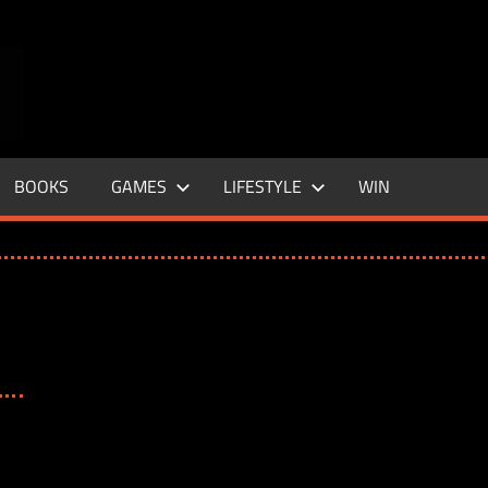
ENTERTAINMENT
BASE
–
BOOKS
GAMES
LIFESTYLE
WIN
LIFE
&
STYLE
MAGAZINE