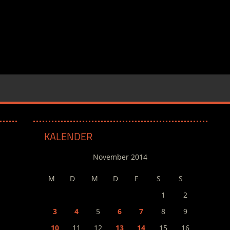
KALENDER
November 2014
M
D
M
D
F
S
S
1
2
3
4
5
6
7
8
9
10
11
12
13
14
15
16