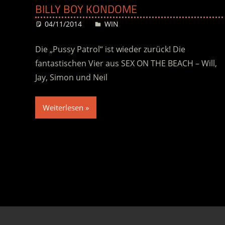
BILLY BOY KONDOME
04/11/2014
Desiree
WIN
Die „Pussy Patrol“ ist wieder zurück! Die
fantastischen Vier aus SEX ON THE BEACH – Will,
Jay, Simon und Neil
Weiterlesen