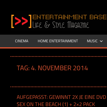
Zum
Inhalt
www.entertainment-
springen
Base.de
CINEMA
HOME ENTERTAINMENT
MUSIC
TAG:
4. NOVEMBER 2014
AUFGEPASST: GEWINNT 2X JE EINE DVD
SEX ON THE BEACH (1) + 2×2 PACK