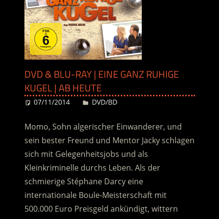
DVD & BLU-RAY | EINE GANZ RUHIGE
KUGEL | AB HEUTE
07/11/2014
Desiree
DVD/BD
Momo, Sohn algerischer Einwanderer, und
sein bester Freund und Mentor Jacky schlagen
sich mit Gelegenheitsjobs und als
Kleinkriminelle durchs Leben. Als der
schmierige Stéphane Darcy eine
internationale Boule-Meisterschaft mit
500.000 Euro Preisgeld ankündigt, wittern