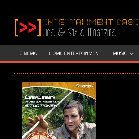
Zum
Inhalt
www.entertainment-
springen
Base.de
CINEMA
HOME ENTERTAINMENT
MUSIC