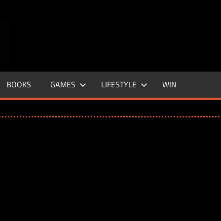
ENTERTAINMENT
BASE
–
BOOKS
GAMES
LIFESTYLE
WIN
LIFE
&
STYLE
MAGAZINE