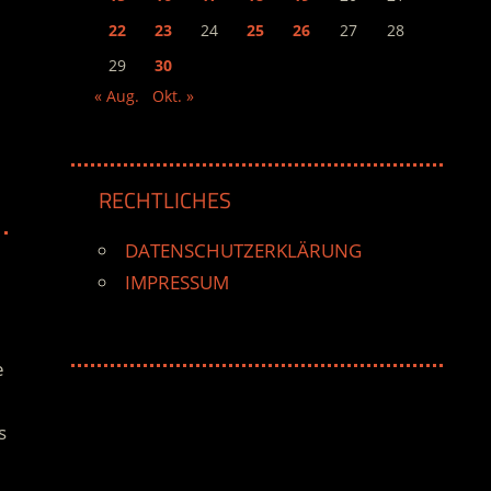
22
23
24
25
26
27
28
29
30
« Aug.
Okt. »
RECHTLICHES
DATENSCHUTZERKLÄRUNG
IMPRESSUM
e
s