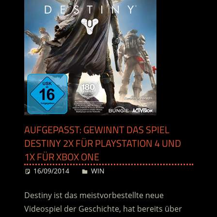
AUFGEPASST: GEWINNT DAS SPIEL
DESTINY 2X FÜR PLAYSTATION 4 UND
1X FÜR XBOX ONE
16/09/2014
Desiree
WIN
Destiny ist das meistvorbestellte neue
Videospiel der Geschichte, hat bereits über