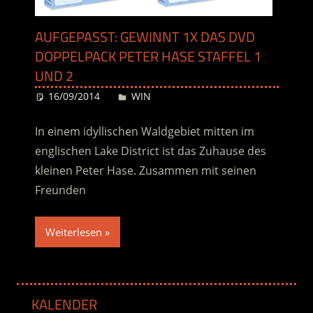
AUFGEPASST: GEWINNT 1X DAS DVD
DOPPELPACK PETER HASE STAFFEL 1
UND 2
16/09/2014
Desiree
WIN
In einem idyllischen Waldgebiet mitten im
englischen Lake District ist das Zuhause des
kleinen Peter Hase. Zusammen mit seinen
Freunden
Weiterlesen
KALENDER