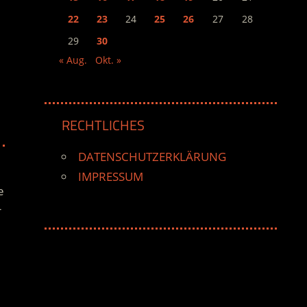
22
23
24
25
26
27
28
29
30
« Aug.
Okt. »
RECHTLICHES
DATENSCHUTZERKLÄRUNG
IMPRESSUM
e
r