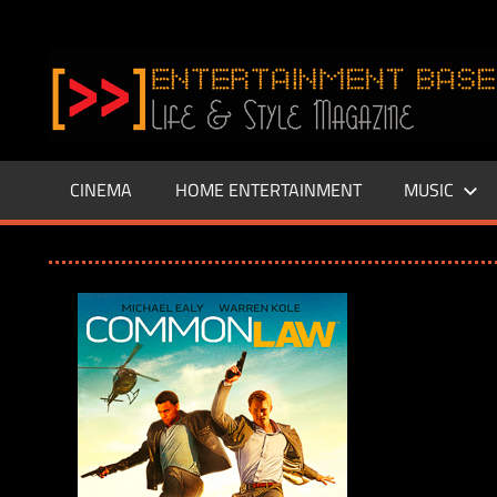
Zum
Inhalt
www.entertainment-
springen
Base.de
CINEMA
HOME ENTERTAINMENT
MUSIC