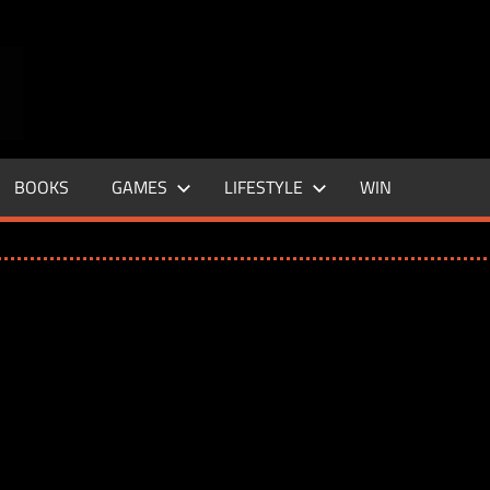
ENTERTAINMENT
BASE
–
BOOKS
GAMES
LIFESTYLE
WIN
LIFE
&
STYLE
MAGAZINE