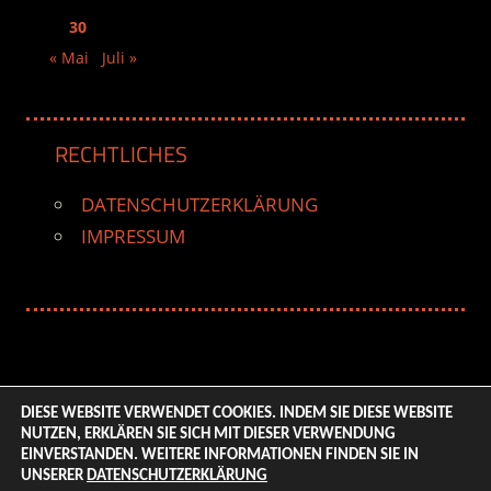
30
« Mai
Juli »
RECHTLICHES
DATENSCHUTZERKLÄRUNG
IMPRESSUM
DIESE WEBSITE VERWENDET COOKIES. INDEM SIE DIESE WEBSITE
NUTZEN, ERKLÄREN SIE SICH MIT DIESER VERWENDUNG
© 2026 ENTERTAINMENT BASE – Life & Style Magazine.
EINVERSTANDEN. WEITERE INFORMATIONEN FINDEN SIE IN
All Rights Reserved. | Based on
WordPress-Theme:
UNSERER
DATENSCHUTZERKLÄRUNG