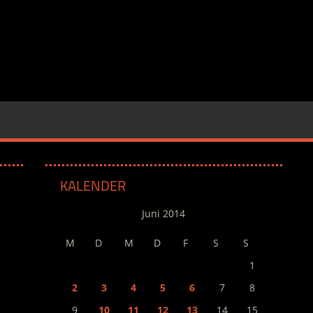
KALENDER
Juni 2014
M
D
M
D
F
S
S
1
2
3
4
5
6
7
8
9
10
11
12
13
14
15