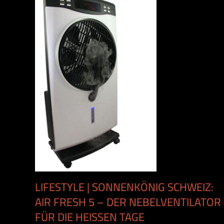
LIFESTYLE | SONNENKÖNIG SCHWEIZ:
AIR FRESH 5 – DER NEBELVENTILATOR
FÜR DIE HEISSEN TAGE