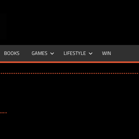
ENTERTAINMENT
BASE
–
BOOKS
GAMES
LIFESTYLE
WIN
LIFE
&
STYLE
MAGAZINE