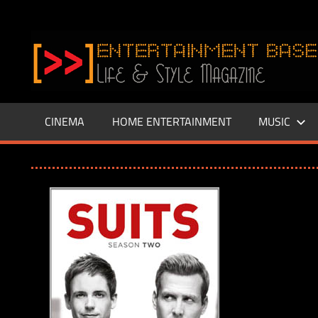
Zum
Inhalt
www.entertainment-
springen
Base.de
CINEMA
HOME ENTERTAINMENT
MUSIC