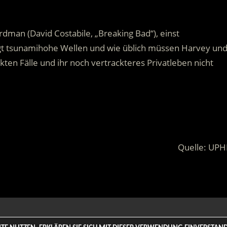
dman (David Costabile, „Breaking Bad“), einst
t tsunamihohe Wellen und wie üblich müssen Harvey un
ten Fälle und ihr noch vertrackteres Privatleben nicht
Quelle: UPH
 Rights Reserved. | Based on
WordPress-Theme: Tortuga von Th