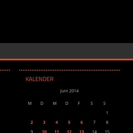
KALENDER
Juni 2014
M
D
M
D
F
S
S
1
2
3
4
5
6
7
8
9
10
11
12
13
14
15