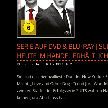
SERIE AUF DVD & BLU-RAY | SU
HEUTE IM HANDEL ERHÄLTLIC
26/06/2014
Desiree
DVD/BD
,
HOME
Sie sind das eigenwilligste Duo der New Yorker 
Macht, „Love and Other Drugs“) und Jura-Wunderk
zweiten Staffel der Erfolgsserie SUITS wahren H
keinen Jura-Abschluss hat.