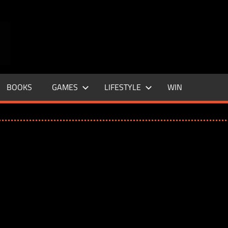
ENTERTAINMENT
BASE
–
BOOKS
GAMES
LIFESTYLE
WIN
LIFE
&
STYLE
MAGAZINE