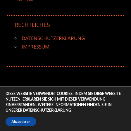
RECHTLICHES
DATENSCHUTZERKLÄRUNG
IMPRESSUM
DIESE WEBSITE VERWENDET COOKIES. INDEM SIE DIESE WEBSITE
NUTZEN, ERKLÄREN SIE SICH MIT DIESER VERWENDUNG
© 2026 ENTERTAINMENT BASE – Life & Style Magazine.
EINVERSTANDEN. WEITERE INFORMATIONEN FINDEN SIE IN
All Rights Reserved. | Based on
WordPress-Theme:
UNSERER
DATENSCHUTZERKLÄRUNG
Tortuga von ThemeZee.
Akzeptieren