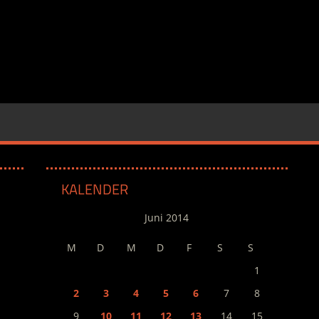
KALENDER
Juni 2014
M
D
M
D
F
S
S
1
2
3
4
5
6
7
8
9
10
11
12
13
14
15