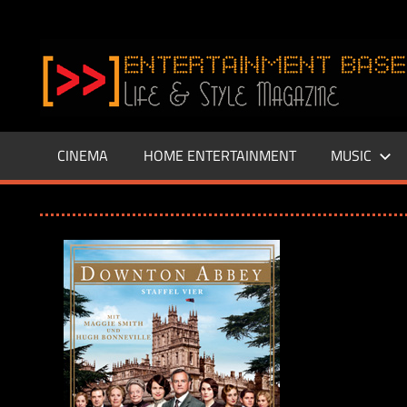
Zum
Inhalt
www.entertainment-
springen
Base.de
CINEMA
HOME ENTERTAINMENT
MUSIC