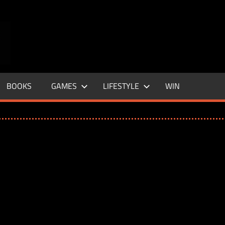
ENTERTAINMENT
BASE
–
BOOKS
GAMES
LIFESTYLE
WIN
LIFE
&
STYLE
MAGAZINE