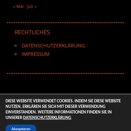
« Mai
Juli »
RECHTLICHES
DATENSCHUTZERKLÄRUNG
IMPRESSUM
DIESE WEBSITE VERWENDET COOKIES. INDEM SIE DIESE WEBSITE
NUTZEN, ERKLÄREN SIE SICH MIT DIESER VERWENDUNG
© 2026 ENTERTAINMENT BASE – Life & Style Magazine.
EINVERSTANDEN. WEITERE INFORMATIONEN FINDEN SIE IN
All Rights Reserved. | Based on
WordPress-Theme:
UNSERER
DATENSCHUTZERKLÄRUNG
Tortuga von ThemeZee.
Akzeptieren