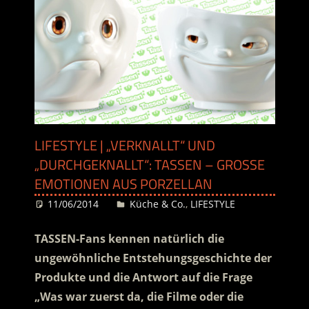
LIFESTYLE | „VERKNALLT“ UND
„DURCHGEKNALLT“: TASSEN – GROSSE E
MOTIONEN AUS PORZELLAN
11/06/2014
Desiree
Küche & Co.
,
LIFESTYLE
TASSEN-Fans kennen natürlich die
ungewöhnliche Entstehungsgeschichte der
Produkte und die Antwort auf die Frage
„Was war zuerst da, die Filme oder die