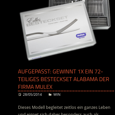
AUFGEPASST: GEWINNT 1X EIN 72-
TEILIGES BESTECKSET ALABAMA DER
FIRMA MULEX
28/05/2014
Desiree
WIN
Dieses Modell begleitet zeitlos ein ganzes Leben
und eignet sich daher besonders auch als