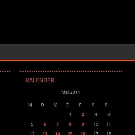
KALENDER
Mai 2014
M
D
M
D
F
S
S
1
2
3
4
5
6
7
8
9
10
11
12
13
14
15
16
17
18