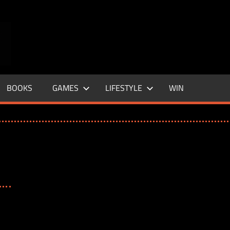
ENTERTAINMENT
BASE
–
BOOKS
GAMES
LIFESTYLE
WIN
LIFE
&
STYLE
MAGAZINE