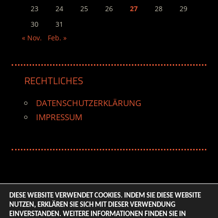
23
24
25
26
27
28
29
30
31
« Nov.
Feb. »
RECHTLICHES
DATENSCHUTZERKLÄRUNG
IMPRESSUM
DIESE WEBSITE VERWENDET COOKIES. INDEM SIE DIESE WEBSITE
NUTZEN, ERKLÄREN SIE SICH MIT DIESER VERWENDUNG
© 2026 ENTERTAINMENT BASE – Life & Style Magazine.
EINVERSTANDEN. WEITERE INFORMATIONEN FINDEN SIE IN