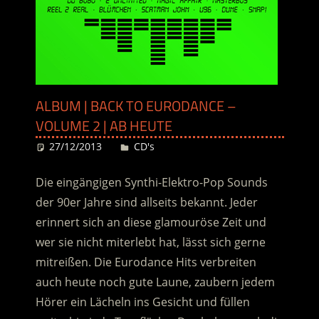
ALBUM | BACK TO EURODANCE –
VOLUME 2 | AB HEUTE
27/12/2013
Desiree
CD's
Die eingängigen Synthi-Elektro-Pop Sounds
der 90er Jahre sind allseits bekannt. Jeder
erinnert sich an diese glamouröse Zeit und
wer sie nicht miterlebt hat, lässt sich gerne
mitreißen. Die Eurodance Hits verbreiten
auch heute noch gute Laune, zaubern jedem
Hörer ein Lächeln ins Gesicht und füllen