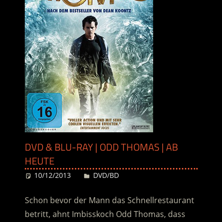
DVD & BLU-RAY | ODD THOMAS | AB
HEUTE
10/12/2013
Desiree
DVD/BD
Schon bevor der Mann das Schnellrestaurant
betritt, ahnt Imbisskoch Odd Thomas, dass