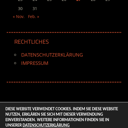
30
31
« Nov.
Feb. »
RECHTLICHES
DATENSCHUTZERKLÄRUNG
IMPRESSUM
DIESE WEBSITE VERWENDET COOKIES. INDEM SIE DIESE WEBSITE
NUTZEN, ERKLÄREN SIE SICH MIT DIESER VERWENDUNG
© 2026 ENTERTAINMENT BASE – Life & Style Magazine.
EINVERSTANDEN. WEITERE INFORMATIONEN FINDEN SIE IN
All Rights Reserved. | Based on
WordPress-Theme:
UNSERER
DATENSCHUTZERKLÄRUNG