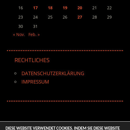
16
17
18
19
20
21
22
23
24
25
26
27
28
29
30
31
« Nov.
Feb. »
RECHTLICHES
DATENSCHUTZERKLÄRUNG
IMPRESSUM
DIESE WEBSITE VERWENDET COOKIES. INDEM SIE DIESE WEBSITE