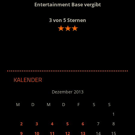
Entertainment Base vergibt
3 von 5 Sternen
.
KALENDER
Dezember 2013
M
D
M
D
F
S
S
1
2
3
4
5
6
7
8
9
10
11
12
13
14
15