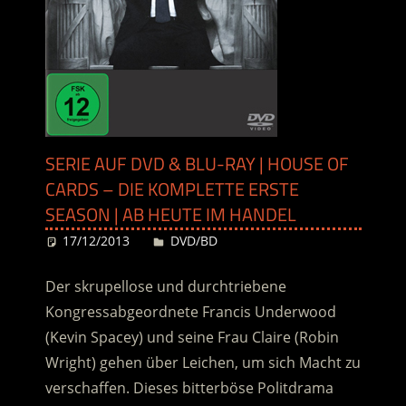
SERIE AUF DVD & BLU-RAY | HOUSE OF
CARDS – DIE KOMPLETTE ERSTE
SEASON | AB HEUTE IM HANDEL
17/12/2013
Desiree
DVD/BD
Der skrupellose und durchtriebene
Kongressabgeordnete Francis Underwood
(Kevin Spacey) und seine Frau Claire (Robin
Wright) gehen über Leichen, um sich Macht zu
verschaffen. Dieses bitterböse Politdrama