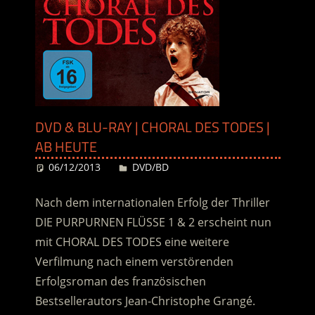
DVD & BLU-RAY | CHORAL DES TODES |
AB HEUTE
06/12/2013
Desiree
DVD/BD
Nach dem internationalen Erfolg der Thriller
DIE PURPURNEN FLÜSSE 1 & 2 erscheint nun
mit CHORAL DES TODES eine weitere
Verfilmung nach einem verstörenden
Erfolgsroman des französischen
Bestsellerautors Jean-Christophe Grangé.