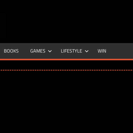
ENTERTAINMENT
BASE
–
BOOKS
GAMES
LIFESTYLE
WIN
LIFE
&
STYLE
MAGAZINE