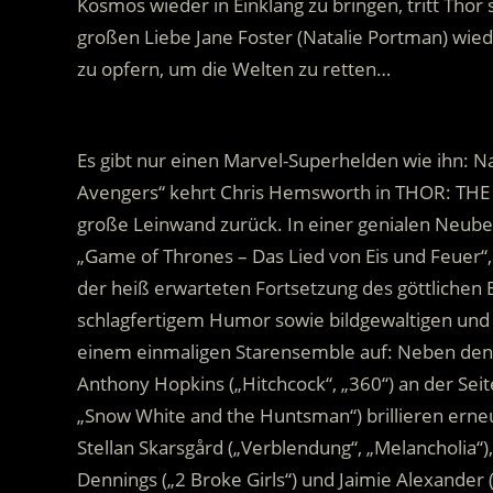
Kosmos wieder in Einklang zu bringen, tritt Thor 
großen Liebe Jane Foster (Natalie Portman) wiede
zu opfern, um die Welten zu retten…
.
Es gibt nur einen Marvel-Superhelden wie ihn: 
Avengers“ kehrt Chris Hemsworth in THOR: THE 
große Leinwand zurück. In einer genialen Neube
„Game of Thrones – Das Lied von Eis und Feuer“,
der heiß erwarteten Fortsetzung des göttlichen 
schlagfertigem Humor sowie bildgewaltigen und
einem einmaligen Starensemble auf: Neben den 
Anthony Hopkins („Hitchcock“, „360“) an der Sei
„Snow White and the Huntsman“) brillieren erneu
Stellan Skarsgård („Verblendung“, „Melancholia“),
Dennings („2 Broke Girls“) und Jaimie Alexander (