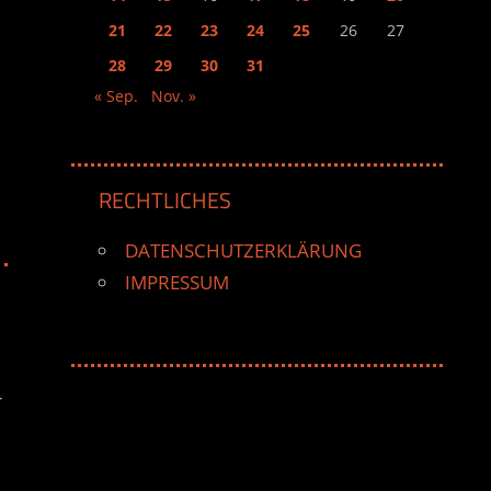
21
22
23
24
25
26
27
28
29
30
31
« Sep.
Nov. »
RECHTLICHES
DATENSCHUTZERKLÄRUNG
IMPRESSUM
r