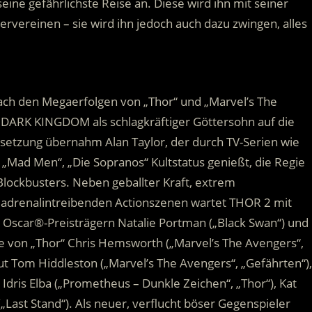
seine gefährlichste Reise an. Diese wird ihn mit seiner
rvereinen – sie wird ihn jedoch auch dazu zwingen, alles
Nach den Megaerfolgen von „Thor“ und „Marvel’s The
DARK KINGDOM als schlagkräftiger Göttersohn auf die
setzung übernahm Alan Taylor, der durch TV-Serien wie
 „Mad Men“, „Die Sopranos“ Kultstatus genießt, die Regie
Blockbusters. Neben geballter Kraft, extrem
 adrenalintreibenden Actionszenen wartet THOR 2 mit
Oscar®-Preisträgern Natalie Portman („Black Swan“) und
te von „Thor“ Chris Hemsworth („Marvel’s The Avengers“,
t Tom Hiddleston („Marvel’s The Avengers“, „Gefährten“),
 Idris Elba („Prometheus – Dunkle Zeichen“, „Thor“), Kat
„Last Stand“). Als neuer, verflucht böser Gegenspieler