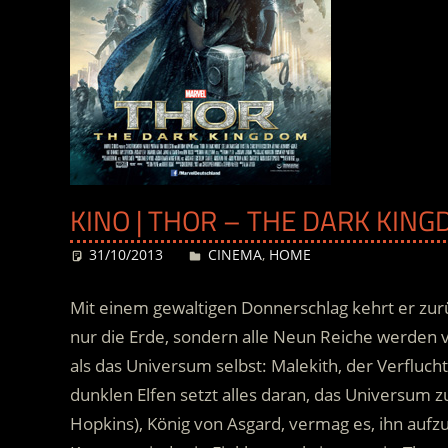
KINO | THOR – THE DARK KING
31/10/2013
Desiree
CINEMA
,
HOME
Mit einem gewaltigen Donnerschlag kehrt er zur
nur die Erde, sondern alle Neun Reiche werden v
als das Universum selbst: Malekith, der Verfluch
dunklen Elfen setzt alles daran, das Universum z
Hopkins), König von Asgard, vermag es, ihn aufz