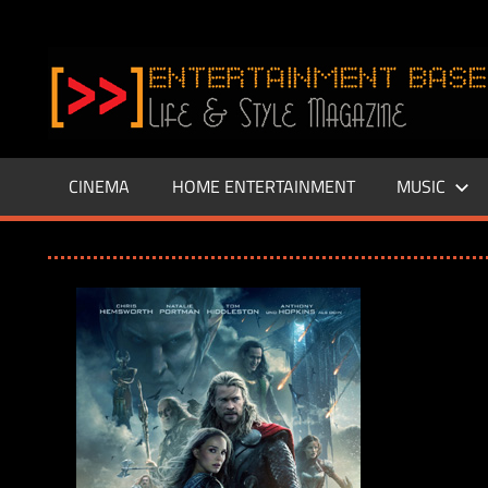
Zum
Inhalt
www.entertainment-
springen
Base.de
CINEMA
HOME ENTERTAINMENT
MUSIC