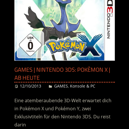
GAMES | NINTENDO 3DS: POKÈMON X |
AB HEUTE
12/10/2013
Desiree
GAMES
,
Konsole & PC
Eine atemberaubende 3D-Welt erwartet dich
in Pokémon X und Pokémon Y, zwei
Exklusivtiteln für den Nintendo 3DS. Du reist
darin