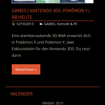
GAMES | NINTENDO 3DS: POKÈMON Y |
AB HEUTE
12/10/2013
Desiree
GAMES
,
Konsole & PC
Eine atemberaubende 3D-Welt erwartet dich
in Pokémon X und Pokémon Y, zwei
Exklusivtiteln für den Nintendo 3DS. Du reist
darin
Weiterlesen
KALENDER
Oktober 2013