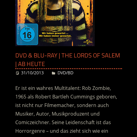
DVD & BLU-RAY | THE LORDS OF SALEM
| AB HEUTE
31/10/2013
Desiree
DVD/BD
Er ist ein wahres Multitalent: Rob Zombie,
1965 als Robert Bartleh Cummings geboren,
ist nicht nur Filmemacher, sondern auch
Musiker, Autor, Musikproduzent und
Comiczeichner. Seine Leidenschaft ist das
Horrorgenre – und das zieht sich wie ein