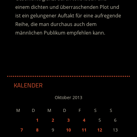
einem dichten und überraschenden Plot und
ist ein gelungener Auftakt für eine aufregende
Reihe, die man durchaus auch dem
männlichen Publikum empfehlen kann.
.
KALENDER
Oktober 2013
M
D
M
D
F
S
S
1
2
3
4
5
6
7
8
9
10
11
12
13