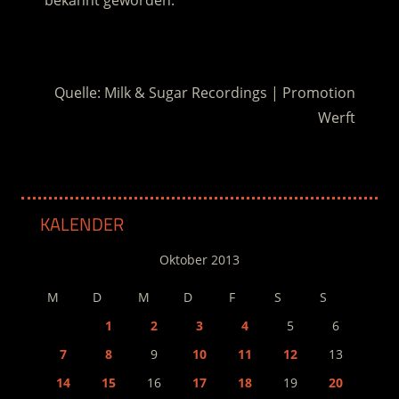
bekannt geworden.
.
Quelle: Milk & Sugar Recordings | Promotion
Werft
KALENDER
Oktober 2013
M
D
M
D
F
S
S
1
2
3
4
5
6
7
8
9
10
11
12
13
14
15
16
17
18
19
20