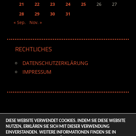
21
22
23
24
25
26
27
28
29
30
31
« Sep.
Nov. »
RECHTLICHES
DATENSCHUTZERKLÄRUNG
IMPRESSUM
DIESE WEBSITE VERWENDET COOKIES. INDEM SIE DIESE WEBSITE
NUTZEN, ERKLÄREN SIE SICH MIT DIESER VERWENDUNG
© 2026 ENTERTAINMENT BASE – Life & Style Magazine.
EINVERSTANDEN. WEITERE INFORMATIONEN FINDEN SIE IN