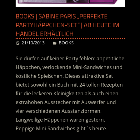
BOOKS | SABINE PARIS „PERFEKTE
PARTYHÄPPCHEN-SET“ | AB HEUTE IM
HANDEL ERHÄLTLICH
21/10/2013
Desiree
BOOKS
Sie dürfen auf keiner Party fehlen: appetitliche
Häppchen, verlockende Mini-Sandwiches und
köstliche Spießchen. Dieses attraktive Set
bietet sowohl ein Buch mit 24 tollen Rezepten
für die leckeren Kleinigkeiten als auch einen
extrahohen Ausstecher mit Auswerfer und
vier verschiedenen Ausstanzformen.
Langweilige Häppchen waren gestern.
Peppige Mini-Sandwiches gibt´s heute.