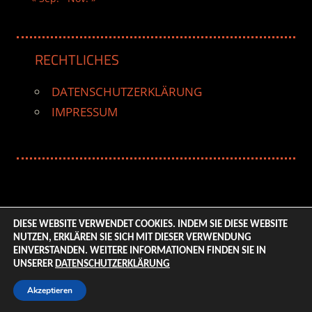
RECHTLICHES
DATENSCHUTZERKLÄRUNG
IMPRESSUM
DIESE WEBSITE VERWENDET COOKIES. INDEM SIE DIESE WEBSITE
NUTZEN, ERKLÄREN SIE SICH MIT DIESER VERWENDUNG
© 2026 ENTERTAINMENT BASE – Life & Style Magazine.
EINVERSTANDEN. WEITERE INFORMATIONEN FINDEN SIE IN
All Rights Reserved. | Based on
WordPress-Theme:
UNSERER
DATENSCHUTZERKLÄRUNG
Tortuga von ThemeZee.
Akzeptieren