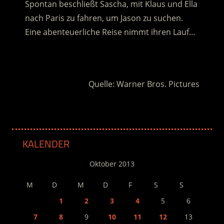
Spontan beschließt Sascha, mit Klaus und Ella
nach Paris zu fahren, um Jason zu suchen.
Eine abenteuerliche Reise nimmt ihren Lauf…
.
Quelle: Warner Bros. Pictures
KALENDER
Oktober 2013
M
D
M
D
F
S
S
1
2
3
4
5
6
7
8
9
10
11
12
13