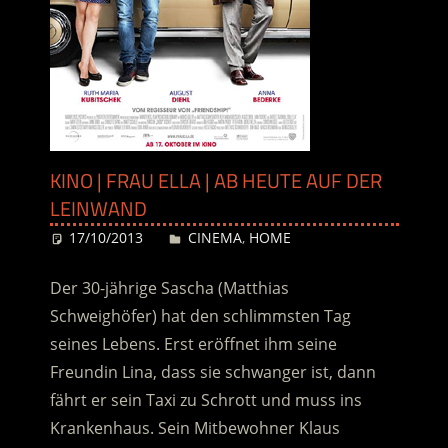
KINO | FRAU ELLA | AB HEUTE AUF DER
LEINWAND
17/10/2013
Desiree
CINEMA
,
HOME
Der 30-jährige Sascha (Matthias
Schweighöfer) hat den schlimmsten Tag
seines Lebens. Erst eröffnet ihm seine
Freundin Lina, dass sie schwanger ist, dann
fährt er sein Taxi zu Schrott und muss ins
Krankenhaus. Sein Mitbewohner Klaus