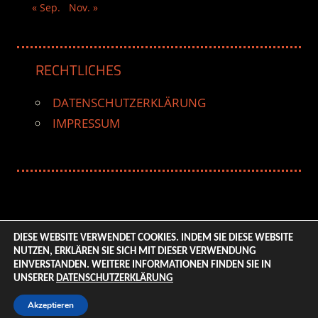
« Sep.
Nov. »
RECHTLICHES
DATENSCHUTZERKLÄRUNG
IMPRESSUM
DIESE WEBSITE VERWENDET COOKIES. INDEM SIE DIESE WEBSITE
NUTZEN, ERKLÄREN SIE SICH MIT DIESER VERWENDUNG
© 2026 ENTERTAINMENT BASE – Life & Style Magazine.
EINVERSTANDEN. WEITERE INFORMATIONEN FINDEN SIE IN
All Rights Reserved. | Based on
WordPress-Theme:
UNSERER
DATENSCHUTZERKLÄRUNG
Tortuga von ThemeZee.
Akzeptieren