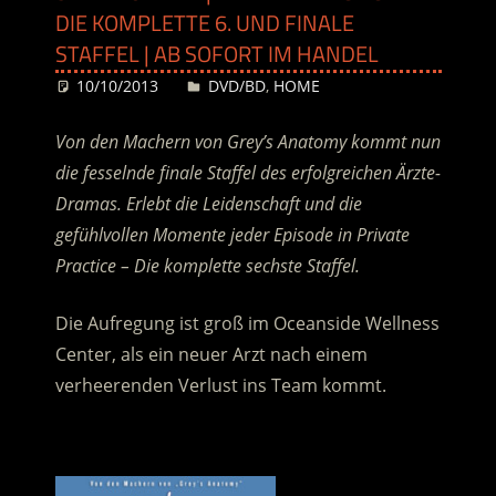
DIE KOMPLETTE 6. UND FINALE
STAFFEL | AB SOFORT IM HANDEL
10/10/2013
Desiree
DVD/BD
,
HOME
Von den Machern von Grey’s Anatomy kommt nun
die fesselnde finale Staffel des erfolgreichen Ärzte-
Dramas. Erlebt die Leidenschaft und die
gefühlvollen Momente jeder Episode in Private
Practice – Die komplette sechste Staffel.
Die Aufregung ist groß im Oceanside Wellness
Center, als ein neuer Arzt nach einem
verheerenden Verlust ins Team kommt.
.