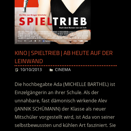
KINO | SPIELTRIEB | AB HEUTE AUF DER
LEINWAND
10/10/2013
Desiree
CINEMA
Die hochbegabte Ada (MICHELLE BARTHEL) ist
Einzelgängerin an ihrer Schule. Als der
unnahbare, fast dämonisch wirkende Alev
(JANNIK SCHÜMANN) der Klasse als neuer
Mitschüler vorgestellt wird, ist Ada von seiner
selbstbewussten und kühlen Art fasziniert. Sie