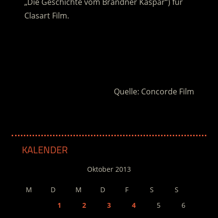
„Die Geschichte vom Brandner Kaspar“) für
Clasart Film.
.
.
Quelle: Concorde Film
KALENDER
Oktober 2013
M
D
M
D
F
S
S
1
2
3
4
5
6