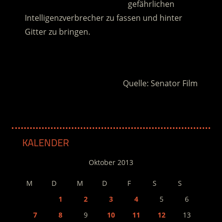
…………………………………………
gefährlichen
Intelligenzverbrecher zu fassen und hinter
Gitter zu bringen.
.
Quelle: Senator Film
KALENDER
Oktober 2013
M
D
M
D
F
S
S
1
2
3
4
5
6
7
8
9
10
11
12
13