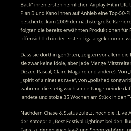
Back“ ihren ersten heimlichen Airplay-Hit in UK
Plan B und Kano ihnen auf Anhieb eine Top-50-Plat
bescherte, kam 2009 der nächste große Karrier
folgten die bereits erwähnten Produktionen für
offensichtlich in der ersten Liga angekommen w
Dass sie dorthin gehörten, zeigten vor allem die
sie zwar keine Idole, aber jede Menge Mitstreiter
Dizzee Rascal, Claire Maguire und andere): Von „
„spirit of a nineties rave“, von „polished songwri
während die stetig wachsende Fangemeinde dafür
landete und stolze 35 Wochen am Stück in den T
Nachdem Chase & Status zuletzt noch die „Live A
der Kategorie „Best Festival Lighting“ bei den I
Fans, zu denen auch Jay-Z und Snoop gehören, 