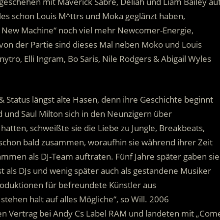
geschehen mit Maverick Sabre, Deliah und Liam Bailey au
es schon Louis M^ttrs und Moka geglänzt haben,
nd New Machine“ noch viel mehr Newcomer-Energie,
 von der Partie sind dieses Mal neben Moko und Louis
tro, Elli Ingram, Bo Saris, Nile Rodgers & Abigail Wyles
 Status längst alte Hasen, denn ihre Geschichte beginnt
 und Saul Milton sich in den Neunzigern über
tten, schweißte sie die Liebe zu Jungle, Breakbeats,
schon bald zusammen, woraufhin sie während ihrer Zeit
ammen als DJ-Team auftraten. Fünf Jahre später gaben sie
t als DJs und wenig später auch als gestandene Musiker
oduktionen für befreundete Künstler aus
tehen halt auf alles Mögliche“, so Will. 2006
en Vertrag bei Andy Cs Label RAM und landeten mit „Com