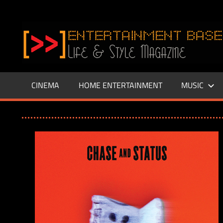
Zum
Inhalt
www.entertainment-
springen
Base.de
CINEMA
HOME ENTERTAINMENT
MUSIC