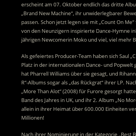
erscheint am 07. Oktober endlich das dritte Albu
„Brand New Machine“, ihr unwiderlegbarer Beweis
passen. Schon jetzt legen sie mit „Count On Me“ 
von den Neunzigern inspirierte Dance-Hymne ink
jährigen Newcomerin Moko und viel, viel mehr Ba
Als gefeiertes Producer-Team haben sich Saul „Ch
Platz in der internationalen Dance- und Popwelt 
hat Pharrell Williams über sie gesagt, und Riha
R“-Albums sogar als „das Rückgrat“ ihrer LP. N
„More Than Alot“ (2008) für Furore gesorgt hatt
Band des Jahres in UK, und ihr 2. Album „No More
allein in ihrer Heimat über 600.000 Einheiten verk
Millionen!
Nach ihrer Nominierung in der Kategorie „Best 