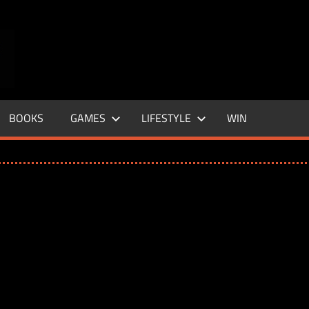
ENTERTAINMENT
BASE
–
BOOKS
GAMES
LIFESTYLE
WIN
LIFE
&
STYLE
MAGAZINE