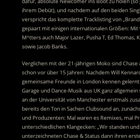
dafür, absolute Newcomer ins Boot zu holen (so 
ihrem Debüt), und nachdem auf den beiden Singl
verspricht das komplette Tracklisting von „Bra
gepaart mit einigen internationalen Größen: Mit
M^tters auch Major Lazer, Pusha T, Ed Thomas, Kny
sowie Jacob Banks.
Verglichen mit der 21-jährigen Moko sind Chase &
schon vor über 15 Jahren: Nachdem Will Kennard
gemeinsame Freunde in London kennen gelernt ha
Garage und Dance-Musik aus UK ganz allgemein 
an der Universität von Manchester erstmals zus
bereits den Ton in Sachen Clubsound an, zunächs
und Produzenten: Mal waren es Remixes, mal Pr
unterschiedlichen Klangecken: „Wir standen und s
unterzeichneten Chase & Status dann ihren erst