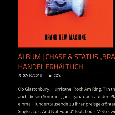
ALBUM | CHASE & STATUS „BR
HANDEL ERHÄLTLICH
07/10/2013
Desiree
CD's
Ob Glastonbury, Hurricane, Rock Am Ring, T in 
auch diesen Sommer ganz, ganz oben auf den Pl
einmal Hunderttausende zu ihrer preisgekrönt
Single „Lost And Not Found“ feat. Louis M^ttrs 