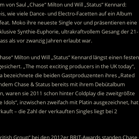
m von Saul „Chase“ Milton und Will „Status“ Kennard:
, wie viele Dance- und Electro-Facetten auf ein Album
feat. Moko ihre neueste Single vor und präsentieren eine
lusive Synthie-Euphorie, ultrakraftvollem Gesang der 21-
ss als vor zwanzig Jahren erlaubt war.
ase“ Milton und Will „Status“ Kennard längst einen festen
gesichert. „The most exciting producers in the UK today“,
nna bezeichnete die beiden Gastproduzenten ihres „Rated
achdem Chase & Status bereits mit ihrem Debütalbum
en, waren sie 2011 schon hinter Coldplay die zweitgrößte
 Idols“, inzwischen zweifach mit Platin ausgezeichnet, hat
auft – die Zahl der verkauften Singles liegt bei 2
British Group“ bei den 2012er BRIT-Awards standen Chase