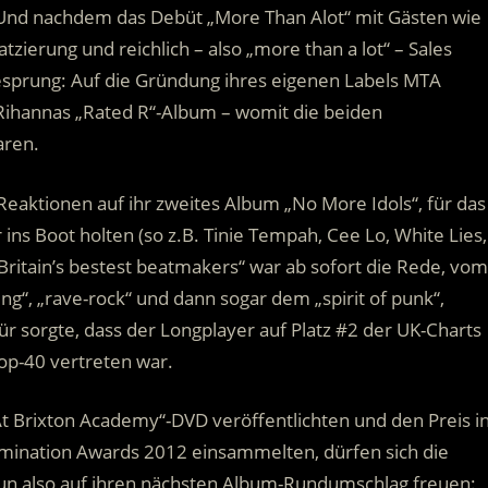
. Und nachdem das Debüt „More Than Alot“ mit Gästen wie
zierung und reichlich – also „more than a lot“ – Sales
esprung: Auf die Gründung ihres eigenen Labels MTA
 Rihannas „Rated R“-Album – womit die beiden
aren.
 Reaktionen auf ihr zweites Album „No More Idols“, für das
 ins Boot holten (so z.B. Tinie Tempah, Cee Lo, White Lies,
Britain’s bestest beatmakers“ war ab sofort die Rede, vom
ting“, „rave-rock“ und dann sogar dem „spirit of punk“,
 sorgte, dass der Longplayer auf Platz #2 der UK-Charts
op-40 vertreten war.
t Brixton Academy“-DVD veröffentlichten und den Preis i
llumination Awards 2012 einsammelten, dürfen sich die
nun also auf ihren nächsten Album-Rundumschlag freuen: