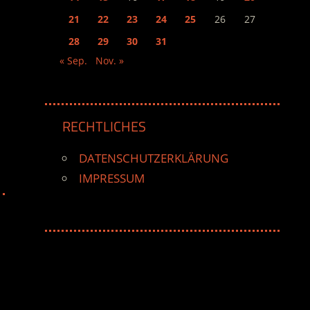
21
22
23
24
25
26
27
28
29
30
31
« Sep.
Nov. »
RECHTLICHES
DATENSCHUTZERKLÄRUNG
IMPRESSUM