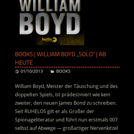
BOOKS | WILLIAM BOYD „SOLO“ | AB
HEUTE
01/10/2013
Desiree
BOOKS
William Boyd, Meister der Täuschung und des
doppelten Spiels, ist prädestiniert wie kein
zweiter, den neuen James Bond zu schreiben.
Seit RUHELOS gilt er als Großer der
Spionageliteratur und führt nun erstmals 007
selbst auf Abwege — großartiger Nervenkitzel