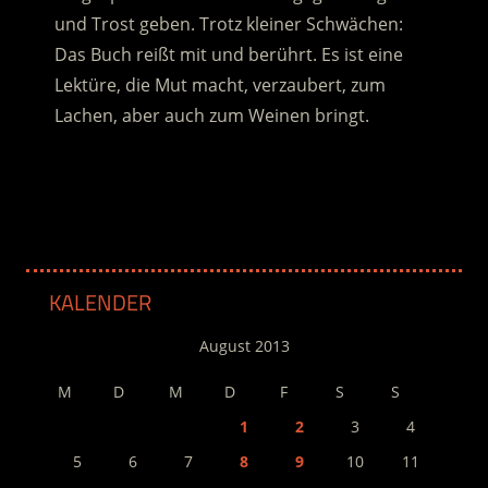
und Trost geben. Trotz kleiner Schwächen:
Das Buch reißt mit und berührt. Es ist eine
Lektüre, die Mut macht, verzaubert, zum
Lachen, aber auch zum Weinen bringt.
.
KALENDER
August 2013
M
D
M
D
F
S
S
1
2
3
4
5
6
7
8
9
10
11