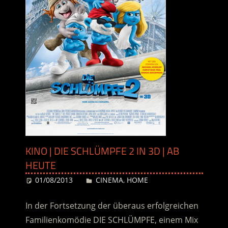
KINO | DIE SCHLÜMPFE 2 IN 3D | AB
HEUTE
01/08/2013
Desiree
CINEMA
,
HOME
In der Fortsetzung der überaus erfolgreichen
Familienkomödie DIE SCHLÜMPFE, einem Mix