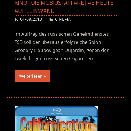
KINO | DIE MÖBIUS-AFFÄRE | AB HEUTE
AUF LEINWAND
01/08/2013
Desiree
CINEMA
Im Auftrag des russischen Geheimdienstes
FSB soll der überaus erfolgreiche Spion
Grégory Lioubov (Jean Dujardin) gegen den
zwielichtigen russischen Oligarchen
Weiterlesen