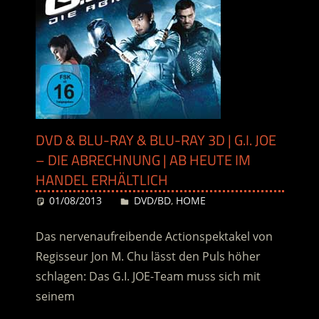
DVD & BLU-RAY & BLU-RAY 3D | G.I. JOE
– DIE ABRECHNUNG | AB HEUTE IM
HANDEL ERHÄLTLICH
01/08/2013
Desiree
DVD/BD
,
HOME
Das nervenaufreibende Actionspektakel von
Regisseur Jon M. Chu lässt den Puls höher
schlagen: Das G.I. JOE-Team muss sich mit
seinem