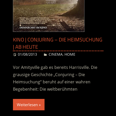
KINO | CONJURING – DIE HEIMSUCHUNG
| AB HEUTE
01/08/2013
Desiree
CINEMA
,
HOME
Vor Amityville gab es bereits Harrisville. Die
grausige Geschichte „Conjuring – Die
Heimsuchung“ beruht auf einer wahren
Begebenheit: Die weltberühmten
Weiterlesen