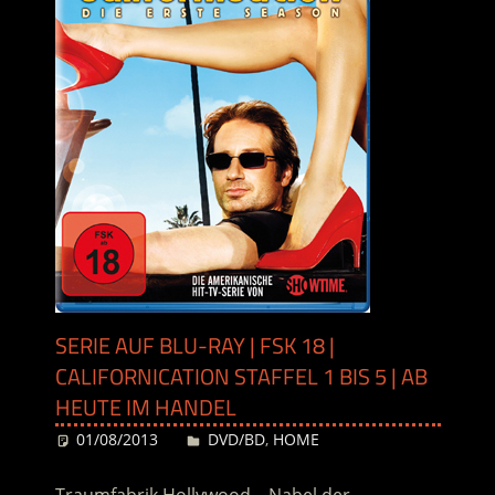
SERIE AUF BLU-RAY | FSK 18 |
CALIFORNICATION STAFFEL 1 BIS 5 | AB
HEUTE IM HANDEL
01/08/2013
Desiree
DVD/BD
,
HOME