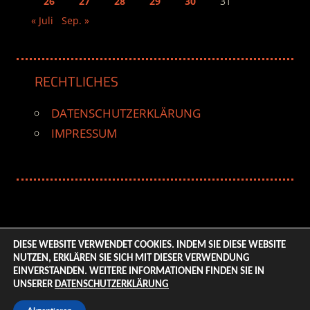
26
27
28
29
30
31
« Juli
Sep. »
RECHTLICHES
DATENSCHUTZERKLÄRUNG
IMPRESSUM
DIESE WEBSITE VERWENDET COOKIES. INDEM SIE DIESE WEBSITE
NUTZEN, ERKLÄREN SIE SICH MIT DIESER VERWENDUNG
© 2026 ENTERTAINMENT BASE – Life & Style Magazine.
EINVERSTANDEN. WEITERE INFORMATIONEN FINDEN SIE IN
All Rights Reserved. | Based on
WordPress-Theme:
UNSERER
DATENSCHUTZERKLÄRUNG
Tortuga von ThemeZee.