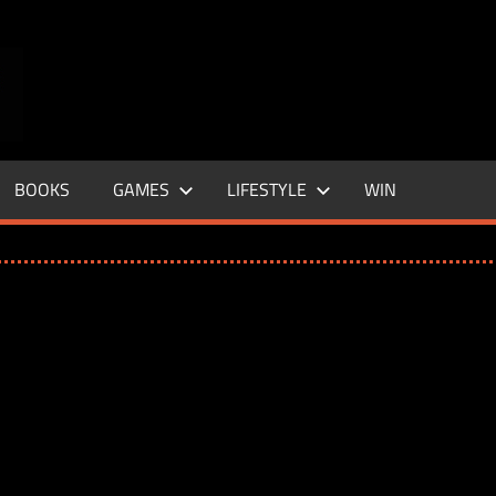
ENTERTAINMENT
BASE
–
BOOKS
GAMES
LIFESTYLE
WIN
LIFE
&
STYLE
MAGAZINE