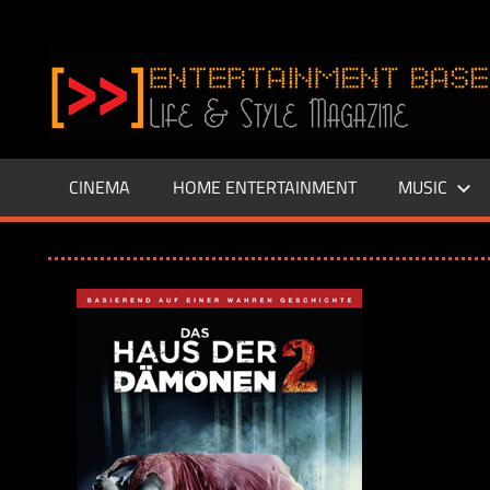
Zum
Inhalt
www.entertainment-
springen
Base.de
CINEMA
HOME ENTERTAINMENT
MUSIC