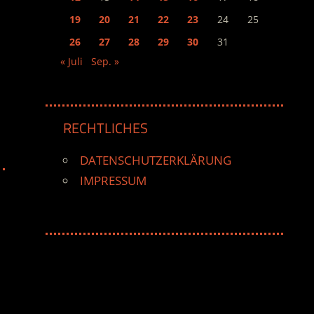
19
20
21
22
23
24
25
26
27
28
29
30
31
« Juli
Sep. »
RECHTLICHES
DATENSCHUTZERKLÄRUNG
IMPRESSUM