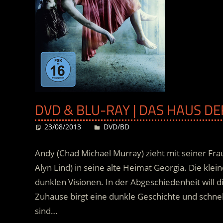
DVD & BLU-RAY | DAS HAUS D
23/08/2013
Desiree
DVD/BD
Andy (Chad Michael Murray) zieht mit seiner Frau
Alyn Lind) in seine alte Heimat Georgia. Die klei
dunklen Visionen. In der Abgeschiedenheit will 
Zuhause birgt eine dunkle Geschichte und schnell
sind…