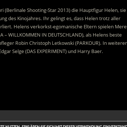
i (Berlinale Shooting-Star 2013) die Hauptfigur Helen, sie
g des Kinojahres. Ihr gelingt es, dass Helen trotz aller
rliert. Helens verkorkst-egomanische Eltern spielen Mere
A – WILLKOMMEN IN DEUTSCHLAND), als Helens beste
pfleger Robin Christoph Letkowski (PARKOUR). In weitere
 Edgar Selge (DAS EXPERIMENT) und Harry Baer.
 Rights Reserved. | Based on
WordPress-Theme: Tortuga von Th