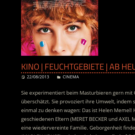
KINO | FEUCHTGEBIETE | AB H
22/08/2013
Desiree
CINEMA
Sie experimentiert beim Masturbieren gern mit 
überschätzt. Sie provoziert ihre Umwelt, indem 
einmal zu denken wagen: Das ist Helen Memel! H
geschiedenen Eltern (MERET BECKER und AXEL MIL
eine wiedervereinte Familie.
Geborgenheit findet