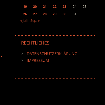
19
20
21
22
23
24
25
26
27
28
29
30
31
« Juli
Sep. »
RECHTLICHES
DATENSCHUTZERKLÄRUNG
IMPRESSUM