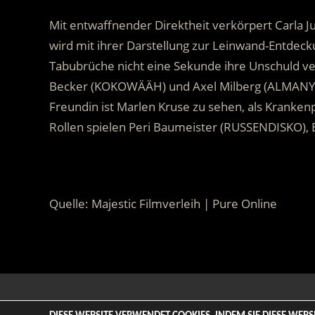
Mit entwaffnender Direktheit verkörpert Carla Jur
wird mit ihrer Darstellung zur Leinwand-Entdeckun
Tabubrüche nicht eine Sekunde ihre Unschuld ve
Becker (KOKOWÄÄH) und Axel Milberg (ALMANY
Freundin ist Marlen Kruse zu sehen, als Kranken
Rollen spielen Peri Baumeister (RUSSENDISKO),
.
Quelle: Majestic Filmverleih | Pure Online
© 2026 ENTERTAINMENT BASE – Life & Style Magazine. All