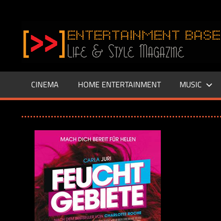
Zum
Inhalt
www.entertainment-
springen
Base.de
CINEMA
HOME ENTERTAINMENT
MUSIC