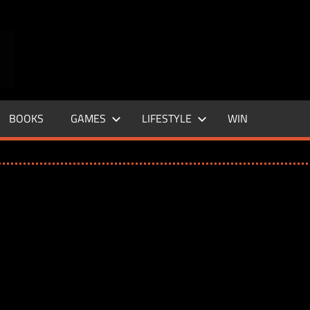
ENTERTAINMENT
BASE
–
BOOKS
GAMES
LIFESTYLE
WIN
LIFE
&
STYLE
MAGAZINE